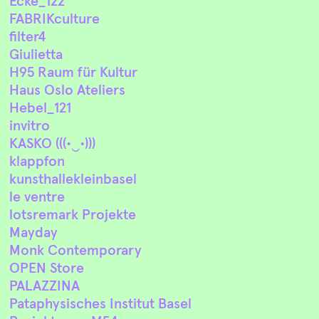
Ecke_122
FABRIKculture
filter4
Giulietta
H95 Raum für Kultur
Haus Oslo Ateliers
Hebel_121
invitro
KASKO (((•‿•)))
klappfon
kunsthallekleinbasel
le ventre
lotsremark Projekte
Mayday
Monk Contemporary
OPEN Store
PALAZZINA
Pataphysisches Institut Basel