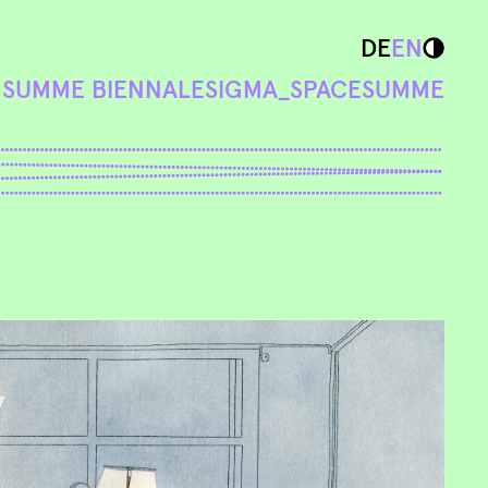
DE
EN
N
SUMME BIENNALE
SIGMA_SPACE
SUMME