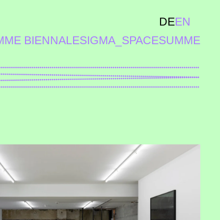
DE
EN
MME BIENNALE
SIGMA_SPACE
SUMME