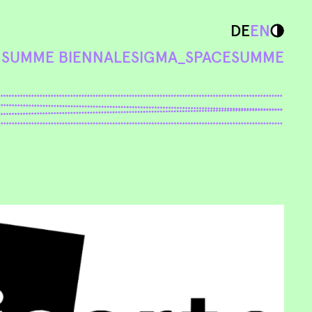
DE
EN
N
SUMME BIENNALE
SIGMA_SPACE
SUMME