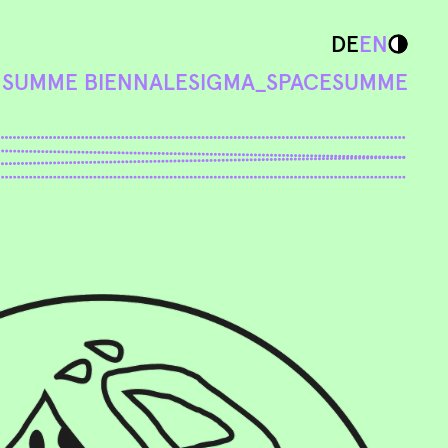
DE
EN
N
SUMME BIENNALE
SIGMA_SPACE
SUMME