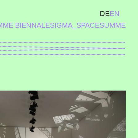
DE
EN
MME BIENNALE
SIGMA_SPACE
SUMME